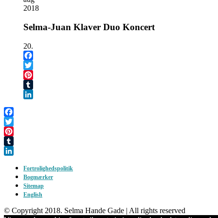
2018
Selma-Juan Klaver Duo Koncert
20.
Facebook
Twitter
Pinterest
Tumblr
LinkedIn
Facebook
Twitter
Pinterest
Tumblr
LinkedIn
Fortrolighedspolitik
Bogmærker
Sitemap
English
© Copyright 2018. Selma Hande Gade | All rights reserved