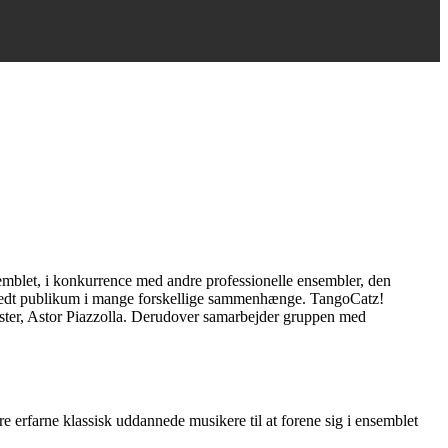
nsemblet, i konkurrence med andre professionelle ensembler, den
t bredt publikum i mange forskellige sammenhænge. TangoCatz!
mester, Astor Piazzolla. Derudover samarbejder gruppen med
e erfarne klassisk uddannede musikere til at forene sig i ensemblet