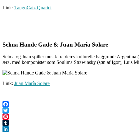
Link:
TangoCatz Quartet
Selma Hande Gade & Juan María Solare
Selma og Juan spiller musik fra deres kulturelle baggrund: Argentina (
æra, med komponister som Soulima Strawinsky (søn af Igor), Luis Mih
Link:
Juan María Solare
Facebook
Twitter
Pinterest
Tumblr
LinkedIn