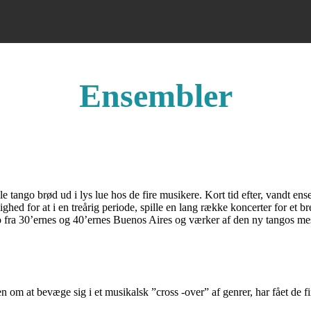
Ensembler
le tango brød ud i lys lue hos de fire musikere. Kort tid efter, vandt e
ghed for at i en treårig periode, spille en lang række koncerter for e
ango fra 30’ernes og 40’ernes Buenos Aires og værker af den ny tangos 
m at bevæge sig i et musikalsk ”cross -over” af genrer, har fået de fir