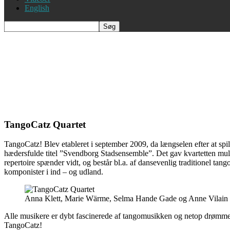
English
TangoCatz Quartet
TangoCatz! Blev etableret i september 2009, da længselen efter at spil
hædersfulde titel ”Svendborg Stadsensemble”. Det gav kvartetten muli
repertoire spænder vidt, og består bl.a. af dansevenlig traditionel t
komponister i ind – og udland.
Anna Klett, Marie Wärme, Selma Hande Gade og Anne Vilain
Alle musikere er dybt fascinerede af tangomusikken og netop drømmen o
TangoCatz!