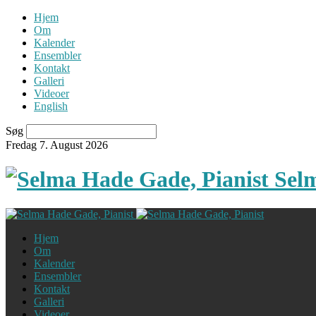
Hjem
Om
Kalender
Ensembler
Kontakt
Galleri
Videoer
English
Søg
Fredag 7. August 2026
Sel
Hjem
Om
Kalender
Ensembler
Kontakt
Galleri
Videoer