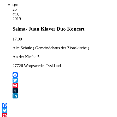
søn
25
aug
2019
Selma- Juan Klaver Duo Koncert
17.00
Alte Schule ( Gemeindehaus der Zionskirche )
An der Kirche 5
27726 Worpswede, Tyskland
Facebook
Twitter
Pinterest
Tumblr
LinkedIn
Facebook
Twitter