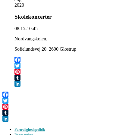
2020
Skolekoncerter
08.15-10.45
Nordvangskolen,
Sofielundsvej 20, 2600 Glostrup
Facebook
Twitter
Pinterest
Tumblr
LinkedIn
Facebook
Twitter
Pinterest
Tumblr
LinkedIn
Fortrolighedspolitik
Bogmærker