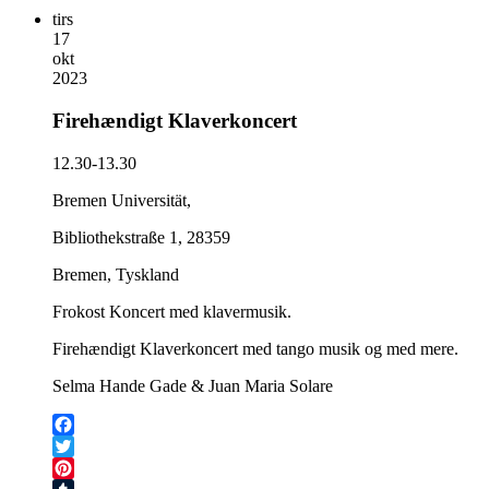
tirs
17
okt
2023
Firehændigt Klaverkoncert
12.30-13.30
Bremen Universität,
Bibliothekstraße 1, 28359
Bremen, Tyskland
Frokost Koncert med klavermusik.
Firehændigt Klaverkoncert med tango musik og med mere.
Selma Hande Gade & Juan Maria Solare
Facebook
Twitter