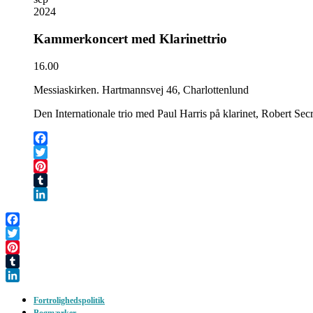
2024
Kammerkoncert med Klarinettrio
16.00
Messiaskirken. Hartmannsvej 46, Charlottenlund
Den Internationale trio med Paul Harris på klarinet, Robert Se
Facebook
Twitter
Pinterest
Tumblr
LinkedIn
Facebook
Twitter
Pinterest
Tumblr
LinkedIn
Fortrolighedspolitik
Bogmærker