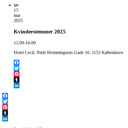
lør
15
mar
2025
Kvinderstemmer 2025
12.00-16.00
Hotel Cecil. Niels Hemmingsens Gade 10, 1153 København
Facebook
Twitter
Pinterest
Tumblr
LinkedIn
Facebook
Twitter
Pinterest
Tumblr
LinkedIn