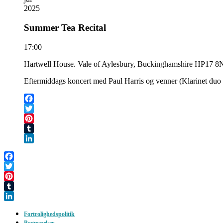
2025
Summer Tea Recital
17:00
Hartwell House. Vale of Aylesbury, Buckinghamshire HP17 8N
Eftermiddags koncert med Paul Harris og venner (Klarinet duo
Facebook
Twitter
Pinterest
Tumblr
LinkedIn
Facebook
Twitter
Pinterest
Tumblr
LinkedIn
Fortrolighedspolitik
Bogmærker