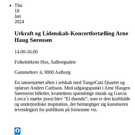
Thu
18
Jan
2024
Urkraft og Lidenskab-Koncertfortælling Arne
Haug Sørensen
14.00-16.00
Folkekirkens Hus, Aalborgsalen
Gammeltorv 4, 9000 Aalborg
En sansemættet aften i selskab med TangoCatz Quartet og
oplæser Anders Carlsson. Med udgangspunkt i Arne Haugen
Sørensens billeder, kvartettens spændstige musik og Garcia
Lorca´s mørke poesi blev ”El duende”, som er den kraftfulde
og underjordiske inspiration, der bemægtiger sig kunstneren
levendegjort for publikum på fornemste vis.